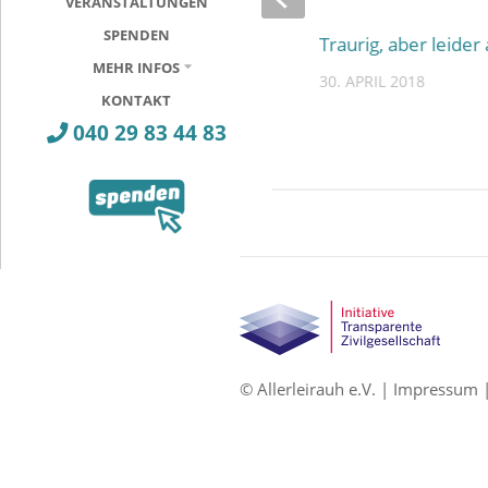
VERANSTALTUNGEN
SPENDEN
Machtfragen – Der Podcast über
Traurig, aber leider 
MEHR INFOS
sexuelle Gewalt und das große
30. APRIL 2018
Ganze
KONTAKT
040 29 83 44 83
8. MÄRZ 2021
© Allerleirauh e.V. |
Impressum