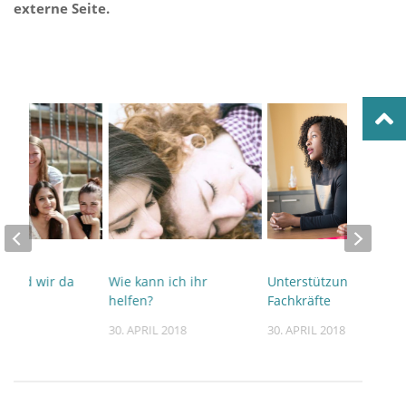
externe Seite.
 sind wir da
Wie kann ich ihr
Unterstützung für
helfen?
Fachkräfte
 2018
30. APRIL 2018
30. APRIL 2018