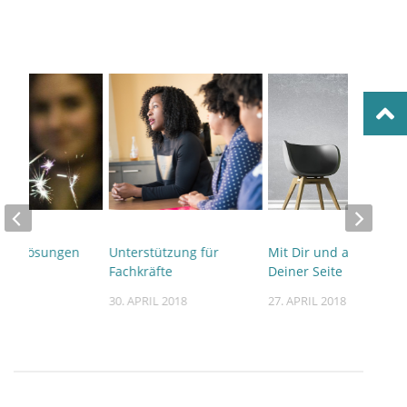
en Lösungen
Unterstützung für
Mit Dir und auf
Fachkräfte
Deiner Seite
 2018
30. APRIL 2018
27. APRIL 2018