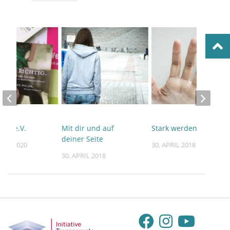
rauh e.V.
Mit dir und auf
Stark werden!
deiner Seite
BER 2020
30. APRIL 2018
30. APRIL 2018