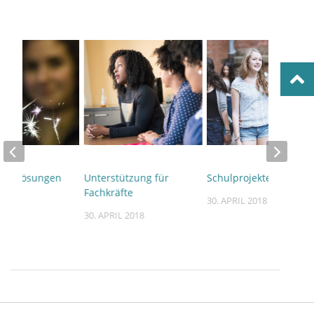
en Lösungen
Unterstützung für
Schulprojekte
Fachkräfte
30. APRIL 2018
 2018
30. APRIL 2018