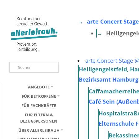
arte Concert Stag
Heiligengei
arte Concert Stage 
Heiligengeistfeld, H
Bezirksamt Hamburg
ANGEBOTE
Caffamacherreihe
FÜR BETROFFENE
Café Sein (Außen
FÜR FACHKRÄFTE
Hospitalstraß
FÜR ELTERN &
BEZUGSPERSONEN
Elternschule 
ÜBER ALLERLEIRAUH
Bekassine