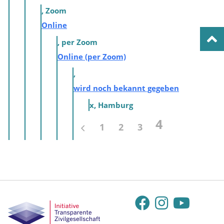
, Zoom
Online
, per Zoom
Online (per Zoom)
,
wird noch bekannt gegeben
x, Hamburg
4
1
2
3